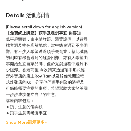
Details 活動詳情
(Please scroll down for english version)
【免費網上講座】頂手及租舖事宜 你要知
萬事起頭難，由申請牌照、添置設備、以致尋
找客源及物色店舖地點，當中總會遇到不少困
難。有不少人希望透過頂手去創業，藉此減低
初創時有機會遇到的經營困難。亦有人希望由
零開始創立自家品牌，但於覓舖過程中遇到不
少阻滯。香港商匯 今次請來透過頂手形式經
營外賣店的店主Roy Tam以及於倫敦開設韓
式炸雞店的KK，分享他們頂手創業的過程及
租舖時需要注意的事項，希望幫助大家於英國
一步步成功創立自己的生意。
講座內容包括：
🔸頂手生意的優與缺
🔸頂手生意需考慮事宜
Show More顯示更多>