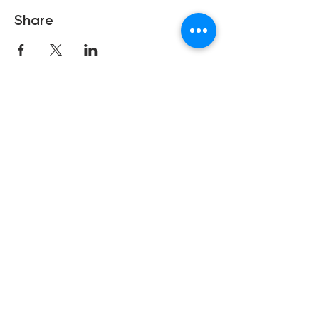
Share
Copyright © 2021 Hong Kong Hub
Ltd. All rights reserved.
Privacy Policy
Cookies Policy
Terms of Use
Subscribe to our newsletter