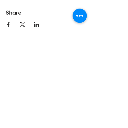
Share
Copyright © 2021 Hong Kong Hub
Ltd. All rights reserved.
Privacy Policy
Cookies Policy
Terms of Use