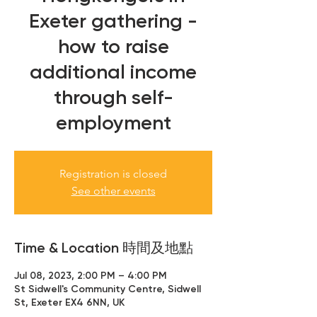
Exeter gathering -
how to raise
additional income
through self-
employment
Registration is closed
See other events
Time & Location 時間及地點
Jul 08, 2023, 2:00 PM – 4:00 PM
St Sidwell's Community Centre, Sidwell
St, Exeter EX4 6NN, UK