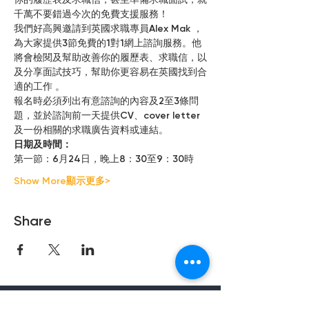
你的履歷表及求職信，甚至準備求職面試，就
千萬不要錯過今次的免費支援服務！
我們好高興邀請到英國求職專員Alex Mak ，
為大家提供3節免費的1對1網上諮詢服務。他
將會檢閱及幫助改善你的履歷表、求職信，以
及分享面試技巧，幫助你更容易在英國找到合
適的工作 。 
報名時必須列出有意諮詢的內容及2至3條問
題，並於諮詢前一天提供CV、cover letter 
及一份相關的求職廣告資料或連結。
日期及時間：
第一節：6月24日，晚上8：30至9：30時
Show More顯示更多>
Share