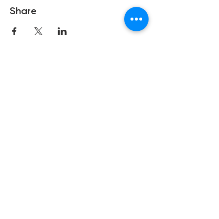
Share
Copyright © 2021 Hong Kong Hub
Ltd. All rights reserved.
Privacy Policy
Cookies Policy
Terms of Use
Subscribe to our newsletter