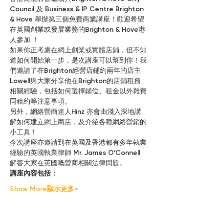
Council 及 Business & IP Centre Brighton 
& Hove 舉辦第三個免費商業講座！歡迎希望
在英國創業或發展業務的Brighton & Hove港
人參加 ！
如果你正考慮在網上創業或實體店鋪，但不知
道如何開始第一步，是次講座可以幫到你！我
們邀請了在Brighton經營店鋪約兩年的店主
Lowell與大家分享他在Brighton的店鋪租務
相關經驗，包括如何選擇鋪位、租金以外雜費
同租約等注意事項。
另外，網絡營商達人Hinz 亦會由淺入深地講
解如何建立網上商店，及介紹各種網絡營銷的
小工具！
今次講座亦邀請到在英國及香港都有多年執業
經驗的英國執業律師 Mr. James O’Connell 
解答大家在英國嘅營商相關法律問題。
講座內容包括：
Show More顯示更多>