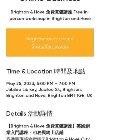
Brighton & Hove 免費實體講座 Free in-
person workshop in Brighton and Hove
Registration is closed
See other events
Time & Location 時間及地點
May 25, 2023, 5:00 PM – 7:00 PM
Jubilee Library, Jubilee St, Brighton,
Brighton and Hove, Brighton BN1 1GE, UK
Details 活動詳情
【Brighton & Hove 免費實體講座】英國創
業入門講座 - 租務與網上店鋪
香港商匯將會繼續與Brighton & Hove City 