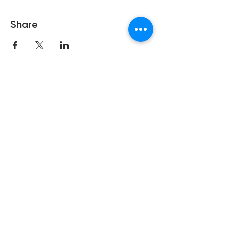
Share
Copyright © 2021 Hong Kong Hub
Ltd. All rights reserved.
Privacy Policy
Cookies Policy
Terms of Use