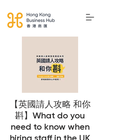
【英國請人攻略 和你
斟】What do you
need to know when
hiring staff in the UK