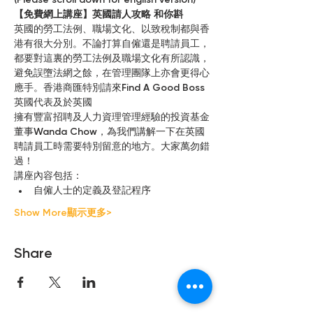
(Please scroll down for english version)
【免費網上講座】英國請人攻略 和你斟
英國的勞工法例、職場文化、以致稅制都與香
港有很大分別。不論打算自僱還是聘請員工，
都要對這裏的勞工法例及職場文化有所認識，
避免誤墮法網之餘，在管理團隊上亦會更得心
應手。香港商匯特別請來Find A Good Boss 
英國代表及於英國
擁有豐富招聘及人力資理管理經驗的投資基金
董事Wanda Chow，為我們講解一下在英國
聘請員工時需要特別留意的地方。大家萬勿錯
過！
講座內容包括：
自僱人士的定義及登記程序
Show More顯示更多>
Share