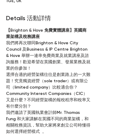
1GE, UK
Details 活動詳情
【Brighton & Hove 免費實體講座】英國商
業架構及稅務講座
我們將再次聯同Brighton & Hove City 
Council 及Business & IP Centre Brighton 
& Hove 舉辦一連串免費商業及就業講座及諮
詢服務！歡迎希望在英國創業、發展業務及就
業的你參加！
選擇合適的經營架構往往是創業路上的一大難
題！究竟獨資經營（sole trader）或有限公
司（limited company）比較適合你？
Community Interest Companies（CIC）
又是什麼？不同經營架構的報稅程序和稅率又
有什麼分別？
我們邀請了英國執業會計師Mr. Thomas 
Fung 和大家講解在英國不同的商業架構，和
相關稅務資訊，幫助大家將來創立公司時懂得
如何選擇經營模式  。