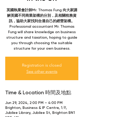
英國執業會計師Mr. Thomas Fung 向大家講
解英國不同商業架構的分別，及相關稅務資
訊，協助大家找到合適自己的經營架構。
Professional accountant Mr. Thomas
Fung will share knowledge on business
structure and taxation, hoping to guide
you through choosing the suitable
Registration is closed
See other events
Time & Location 時間及地點
Jun 29, 2024, 2:00 PM – 4:00 PM
Brighton, Business & IP Centre, 1/F,
Jubilee Library, Jubilee St, Brighton BN1