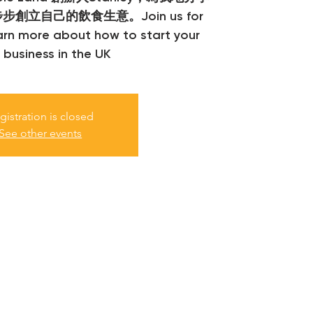
立自己的飲食生意。Join us for
earn more about how to start your
 business in the UK
gistration is closed
See other events