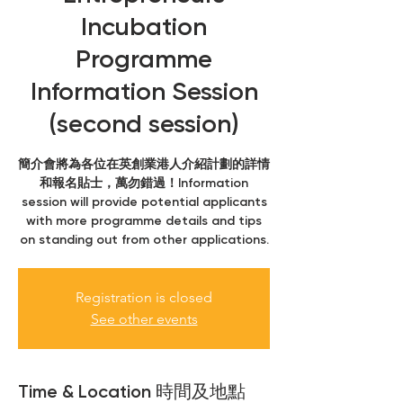
Incubation
Programme
Information Session
(second session)
簡介會將為各位在英創業港人介紹計劃的詳情
和報名貼士，萬勿錯過！Information
session will provide potential applicants
with more programme details and tips
Registration is closed
See other events
Time & Location 時間及地點