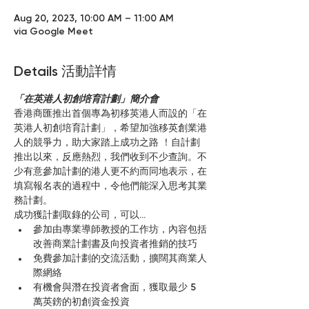
Aug 20, 2023, 10:00 AM – 11:00 AM
via Google Meet
Details 活動詳情
「在英港人初創培育計劃」簡介會
香港商匯推出首個專為初移英港人而設的「在
英港人初創培育計劃」，希望加強移英創業港
人的競爭力，助大家踏上成功之路 ！自計劃
推出以來，反應熱烈，我們收到不少查詢。不
少有意參加計劃的港人更不約而同地表示，在
填寫報名表的過程中，令他們能深入思考其業
務計劃。
成功獲計劃取錄的公司，可以...
參加由專業導師教授的工作坊，內容包括
改善商業計劃書及向投資者推銷的技巧
免費參加計劃的交流活動，擴闊其商業人
際網絡
有機會與潛在投資者會面，獲取最少 5 
萬英鎊的初創資金投資